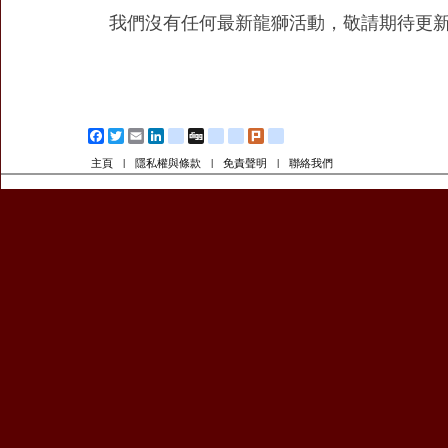
我們沒有任何最新龍獅活動，敬請期待更新
Facebook
Twitter
Email
LinkedIn
blogger_post
Digg
diglog
friendfeed
Plurk
google_bookmarks
主頁
隱私權與條款
免責聲明
聯絡我們
|
|
|