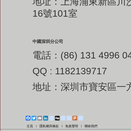
地址：上海浦東新區川沙
16號101室
中國深圳分公司
電話：(86) 131 4996 0
QQ : 1182139717
地址：深圳市寶安區一方
Facebook
Twitter
Email
LinkedIn
blogger_post
Digg
diglog
friendfeed
Plurk
google_bookmarks
主頁
隱私權與條款
免責聲明
聯絡我們
|
|
|