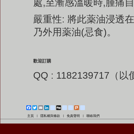
處,至漸感溫暖時,腫痛
嚴重性: 將此薬油浸透在
乃外用薬油(忌食)。
歡迎訂購
QQ : 1182139717
Facebook
Twitter
Email
LinkedIn
blogger_post
Digg
diglog
friendfeed
Plurk
google_bookmarks
主頁
隱私權與條款
免責聲明
聯絡我們
|
|
|