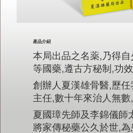
產品介紹
本局出品之名薬,乃得自
等國藥,遵古方秘制,功
創辦人夏漢雄骨醫,歷任
主任,數十年來治人無數
夏國璋先師及李錦儀師太
將家傳秘藥公久於世,為