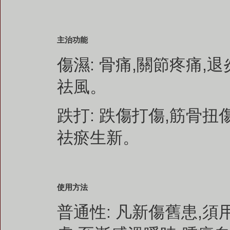
主治功能
傷濕: 骨痛,關節疼痛,
祛風。
跌打: 跌傷打傷,筋骨扭
祛瘀生新。
使用方法
普通性: 凡新傷舊患,